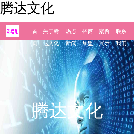
腾达文化
首
关于腾
热点
招商
案例
联系
页
达文化
新闻
加盟
展示
我们
腾达文化